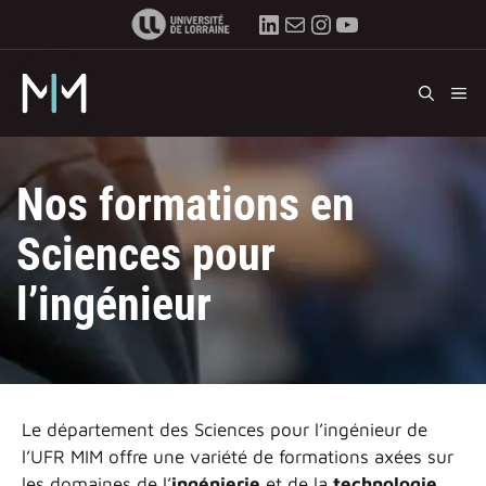
Aller
LinkedIn
E-mail
Instagram
YouTube
au
contenu
M
Nos formations en
Sciences pour
l’ingénieur
Le département des Sciences pour l’ingénieur de
l’UFR MIM offre une variété de formations axées sur
les domaines de l’
ingénierie
et de la
technologie
.