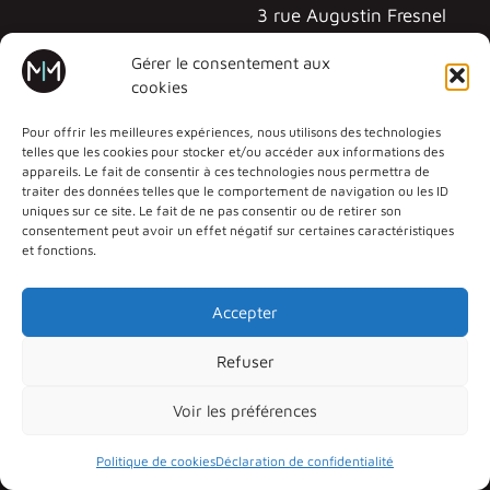
3 rue Augustin Fresnel
57070 METZ - TECHNOPÔLE
Gérer le consentement aux
cookies
Pour offrir les meilleures expériences, nous utilisons des technologies
telles que les cookies pour stocker et/ou accéder aux informations des
appareils. Le fait de consentir à ces technologies nous permettra de
traiter des données telles que le comportement de navigation ou les ID
uniques sur ce site. Le fait de ne pas consentir ou de retirer son
consentement peut avoir un effet négatif sur certaines caractéristiques
et fonctions.
Accepter
Refuser
Déclaration d’accessibilité
Aide à la navigation
Voir les préférences
Politique de confidentialité
Mentions légales
Plan du site
Politique de cookies
Déclaration de confidentialité
2026 © UFR MIM •
Université de Lorraine
• Tous droits réservés