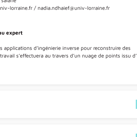
salarié
iv-lorraine.fr / nadia.ndhaief@univ-lorraine.fr
au expert
es applications d’ingénierie inverse pour reconstruire des
travail s’effectuera au travers d’un nuage de points issu d
oints de reconstruire une pièces 3D
 faire du reverse-engineering
t les optimiser suivant des critères