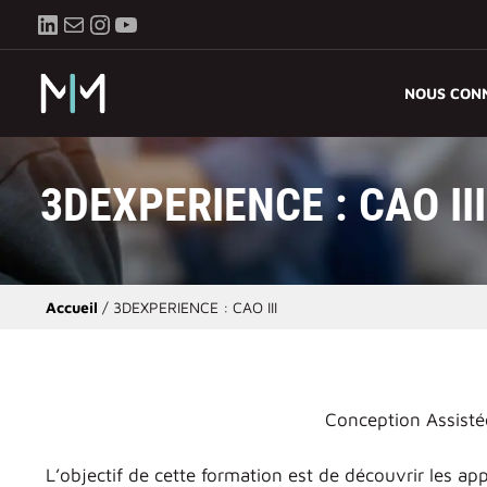
Aller
LinkedIn
E-mail
Instagram
YouTube
au
contenu
NOUS CON
3DEXPERIENCE : CAO III
Accueil
/
3DEXPERIENCE : CAO III
Conception Assisté
L’objectif de cette formation est de découvrir les ap