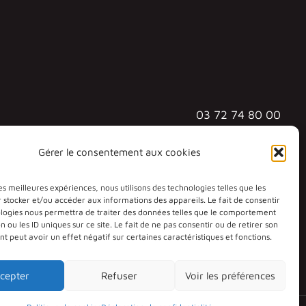
03 72 74 80 00
3 rue Augustin Fresnel
Gérer le consentement aux cookies
57070 METZ - TECHNOPÔLE
les meilleures expériences, nous utilisons des technologies telles que les
 stocker et/ou accéder aux informations des appareils. Le fait de consentir
ologies nous permettra de traiter des données telles que le comportement
n ou les ID uniques sur ce site. Le fait de ne pas consentir ou de retirer son
 peut avoir un effet négatif sur certaines caractéristiques et fonctions.
cepter
Refuser
Voir les préférences