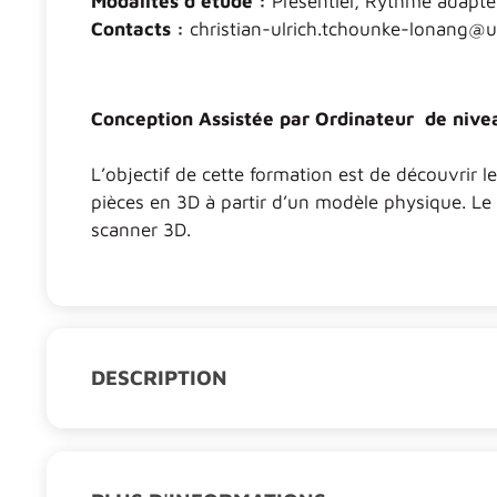
Modalités d'étude :
Présentiel, Rythme adapté 
Contacts :
christian-ulrich.tchounke-lonang@un
Conception Assistée par Ordinateur de nive
L’objectif de cette formation est de découvrir l
pièces en 3D à partir d’un modèle physique. Le 
scanner 3D.
DESCRIPTION
Objectifs :
Être capable, à l'aide d'un nuage de p
Connaître les ateliers surfaciques pour
Être capable de paramétrer les pièces e