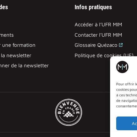
ides
Infos pratiques
Accéder à l’UFR MIM
ments
Contacter l’UFR MIM
 une formation
Glossaire Quézaco
à la newsletter
Politique de cookies (UE)
ner de la newsletter
Pour offrir 
cookies pour
à ces techn
de navigatio
consentement
Ac