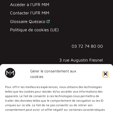
Accéder à l’UFR MIM
Contacter l’UFR MIM
Glossaire Quézaco
Politique de cookies (UE)
03 72 74 80 00
3 rue Augustin Fresnel
57070 METZ - TECHNOPÔLE
Gérer le consentement aux
cookies
Pour offrir les meilleures expériences, nous utilisons des technologies
telles que les cookies pour stocker et/ou accéder aux informations des
appareils. Le fait de consentir à ces technologies nous permettra de
traiter des données telles que le comportement de navigation ou les ID
uniques sur ce site. Le fait de ne pas consentir ou de retirer son
consentement peut avoir un effet négatif sur certaines caractéristiques