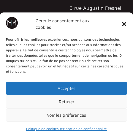
3 rue Augustin Fresnel
57070 METZ - TECHNOPÔLE
Gérer le consentement aux
cookies
Pour offrir les meilleures expériences, nous utilisons des technologies
telles que les cookies pour stocker et/ou accéder aux informations des
appareils. Le fait de consentir à ces technologies nous permettra de
traiter des données telles que le comportement de navigation ou les ID
uniques sur ce site. Le fait de ne pas consentir ou de retirer son
consentement peut avoir un effet négatif sur certaines caractéristiques
et fonctions.
Accepter
Refuser
Déclaration d’accessibilité
Aide à la navigation
Voir les préférences
Politique de confidentialité
Mentions légales
Plan du site
Politique de cookies
Déclaration de confidentialité
2026 © UFR MIM •
Université de Lorraine
• Tous droits réservés