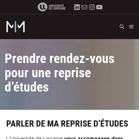
Aller
LinkedIn
E-mail
Instagram
YouTube
au
contenu
M
Prendre rendez-vous
pour une reprise
d’études
PARLER DE MA REPRISE D’ÉTUDES
L’Université de Lorraine
vous accompagne dans