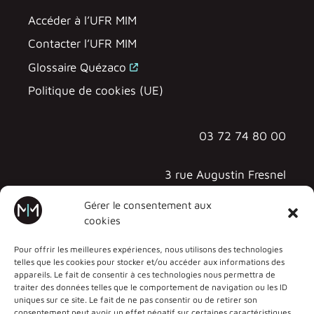
Accéder à l’UFR MIM
Contacter l’UFR MIM
Glossaire Quézaco
Politique de cookies (UE)
03 72 74 80 00
3 rue Augustin Fresnel
57070 METZ - TECHNOPÔLE
Gérer le consentement aux
cookies
Pour offrir les meilleures expériences, nous utilisons des technologies
telles que les cookies pour stocker et/ou accéder aux informations des
appareils. Le fait de consentir à ces technologies nous permettra de
traiter des données telles que le comportement de navigation ou les ID
uniques sur ce site. Le fait de ne pas consentir ou de retirer son
consentement peut avoir un effet négatif sur certaines caractéristiques