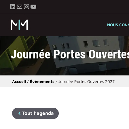
Aller
LinkedIn
E-mail
Instagram
YouTube
au
contenu
NOUS CON
Journée Portes Ouverte
Accueil
/
Évènements
/
Journée Portes Ouvertes 2027
Tout l’agenda