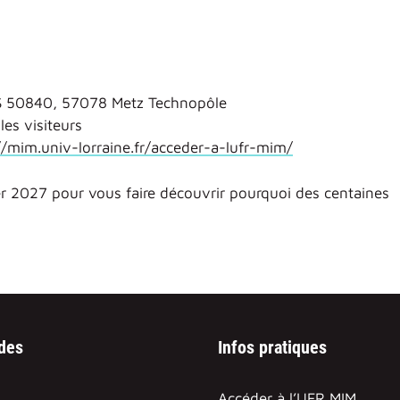
CS 50840, 57078 Metz Technopôle
les visiteurs
//mim.univ-lorraine.fr/acceder-a-lufr-mim/
er 2027 pour vous faire découvrir pourquoi des centaines
ides
Infos pratiques
Accéder à l’UFR MIM