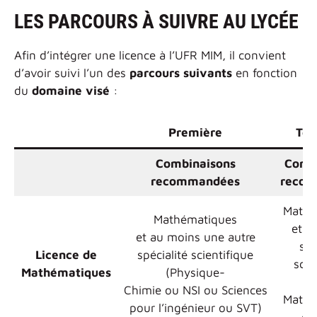
LES PARCOURS À SUIVRE AU LYCÉE
Afin d’intégrer une licence à l’UFR MIM, il convient
d’avoir suivi l’un des
parcours suivants
en fonction
du
domaine visé
:
Première
Ter
Combinaisons
Comb
recommandées
recom
Mathé
Mathématiques
et u
et au moins une autre
spé
Licence de
spécialité scientifique
scie
Mathématiques
(Physique-
Chimie ou NSI ou Sciences
Mathé
pour l’ingénieur ou SVT)