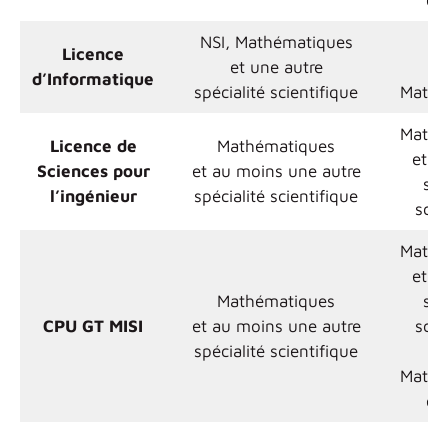
ex
NSI, Mathématiques
Licence
et une autre
d’Informatique
spécialité scientifique
Mathé
Mathé
Licence de
Mathématiques
et u
Sciences pour
et au moins une autre
spé
l’ingénieur
spécialité scientifique
scie
Mathé
et u
Mathématiques
spé
CPU GT MISI
et au moins une autre
scie
spécialité scientifique
Mathé
ex