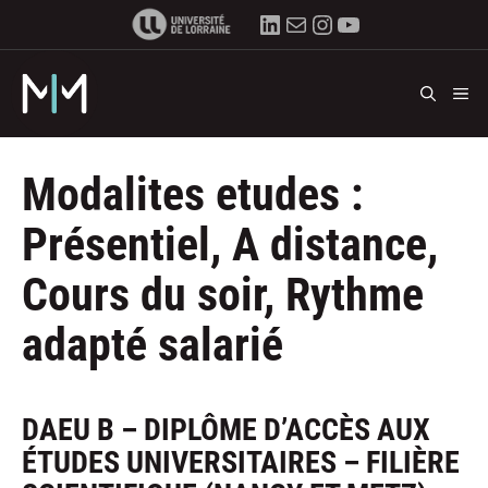
Aller
LinkedIn
E-mail
Instagram
YouTube
au
contenu
M
Modalites etudes :
Présentiel, A distance,
Cours du soir, Rythme
adapté salarié
DAEU B – DIPLÔME D’ACCÈS AUX
ÉTUDES UNIVERSITAIRES – FILIÈRE