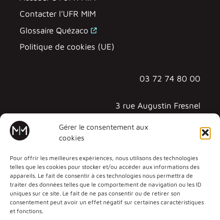
Contacter l’UFR MIM
Glossaire Quézaco
Politique de cookies (UE)
03 72 74 80 00
3 rue Augustin Fresnel
57070 METZ - TECHNOPÔLE
Gérer le consentement aux
cookies
Pour offrir les meilleures expériences, nous utilisons des technologies
telles que les cookies pour stocker et/ou accéder aux informations des
appareils. Le fait de consentir à ces technologies nous permettra de
traiter des données telles que le comportement de navigation ou les ID
uniques sur ce site. Le fait de ne pas consentir ou de retirer son
consentement peut avoir un effet négatif sur certaines caractéristiques
et fonctions.