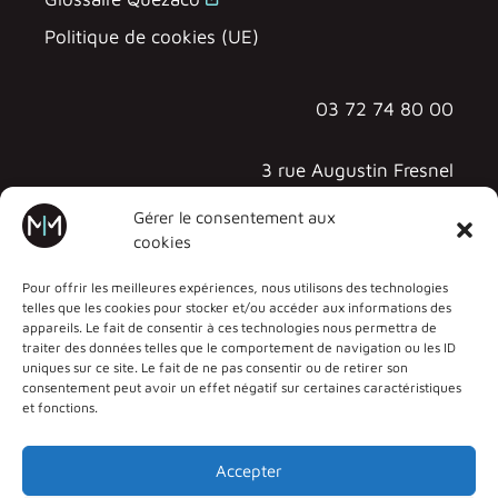
(Infrastructure As A Service,
Politique de cookies (UE)
Platform As A Service, Function As A
Service, Container As A Service)
03 72 74 80 00
Compétence 7 : Rendre les
applications indépendantes des
supports.
3 rue Augustin Fresnel
57070 METZ - TECHNOPÔLE
Gérer le consentement aux
cookies
Pour offrir les meilleures expériences, nous utilisons des technologies
telles que les cookies pour stocker et/ou accéder aux informations des
appareils. Le fait de consentir à ces technologies nous permettra de
traiter des données telles que le comportement de navigation ou les ID
uniques sur ce site. Le fait de ne pas consentir ou de retirer son
consentement peut avoir un effet négatif sur certaines caractéristiques
et fonctions.
Accepter