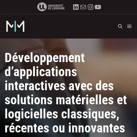
Aller
LinkedIn
E-mail
Instagram
YouTube
au
contenu
M
Développement
d’applications
interactives avec des
solutions matérielles et
logicielles classiques,
récentes ou innovantes