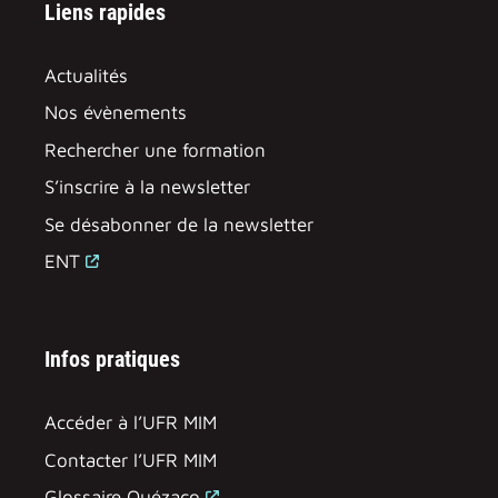
Liens rapides
techniques de visualisation de
données classiques ou dédiées aux
Actualités
grands ensembles de données
Compétence 2 : Utiliser des
Nos évènements
périphériques innovants (haptiques,
Rechercher une formation
tangibles, mixtes, etc.)
S’inscrire à la newsletter
Compétence 3 : Définir de nouvelles
IHM en fonction des besoins, des
Se désabonner de la newsletter
utilisateurs et du contexte
ENT
Compétence 4 : Utiliser des
bibliothèques (API) dédiées au
développement mobile ou au
Infos pratiques
développement Web
Compétence 5 : Utiliser des
plateformes de cloud computing
Accéder à l’UFR MIM
(Google GCP)
Contacter l’UFR MIM
Compétence 6 : Manipuler des
Glossaire Quézaco
infrastructures dans le Cloud