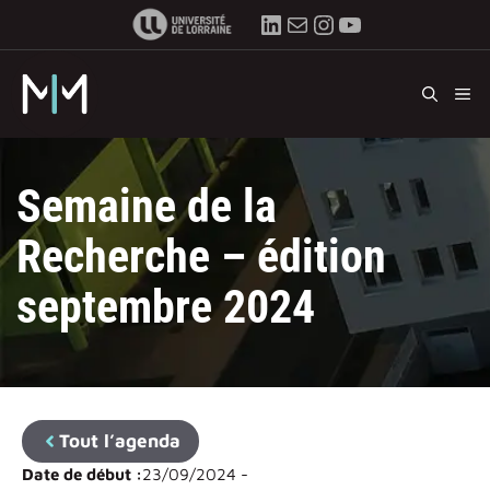
Aller
LinkedIn
E-mail
Instagram
YouTube
au
contenu
M
Semaine de la
Recherche – édition
septembre 2024
Tout l’agenda
Date de début :
23/09/2024 -