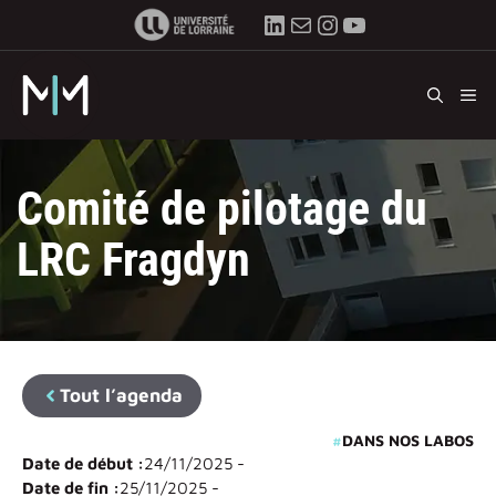
Aller
LinkedIn
E-mail
Instagram
YouTube
au
contenu
M
Comité de pilotage du
LRC Fragdyn
Tout l’agenda
#
DANS NOS LABOS
Date de début :
24/11/2025 -
Date de fin :
25/11/2025 -