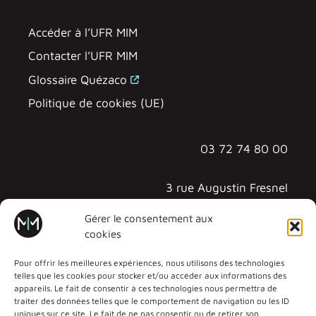
Accéder à l’UFR MIM
Contacter l’UFR MIM
Glossaire Quézaco
Politique de cookies (UE)
03 72 74 80 00
3 rue Augustin Fresnel
57070 METZ - TECHNOPÔLE
Gérer le consentement aux
cookies
Pour offrir les meilleures expériences, nous utilisons des technologies
telles que les cookies pour stocker et/ou accéder aux informations des
appareils. Le fait de consentir à ces technologies nous permettra de
traiter des données telles que le comportement de navigation ou les ID
uniques sur ce site. Le fait de ne pas consentir ou de retirer son