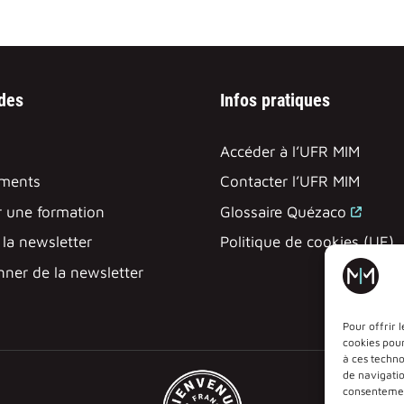
ides
Infos pratiques
Accéder à l’UFR MIM
ments
Contacter l’UFR MIM
 une formation
Glossaire Quézaco
à la newsletter
Politique de cookies (UE)
ner de la newsletter
Pour offrir 
cookies pour
à ces techn
de navigatio
consentement