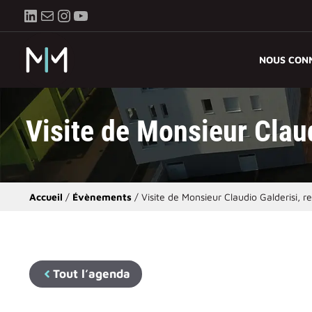
Aller
LinkedIn
E-mail
Instagram
YouTube
au
contenu
NOUS CON
Visite de Monsieur Claud
Accueil
/
Évènements
/
Visite de Monsieur Claudio Galderisi, r
Tout l’agenda