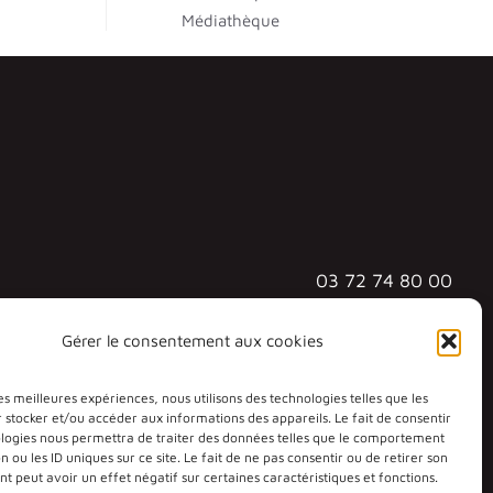
Médiathèque
03 72 74 80 00
3 rue Augustin Fresnel
Gérer le consentement aux cookies
57070 METZ - TECHNOPÔLE
les meilleures expériences, nous utilisons des technologies telles que les
 stocker et/ou accéder aux informations des appareils. Le fait de consentir
ologies nous permettra de traiter des données telles que le comportement
n ou les ID uniques sur ce site. Le fait de ne pas consentir ou de retirer son
 peut avoir un effet négatif sur certaines caractéristiques et fonctions.