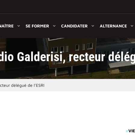
NAÎTRE
SE FORMER
CANDIDATER
ALTERNANCE
io Galderisi, recteur délé
ecteur délégué de l’ESRI
#
VIE